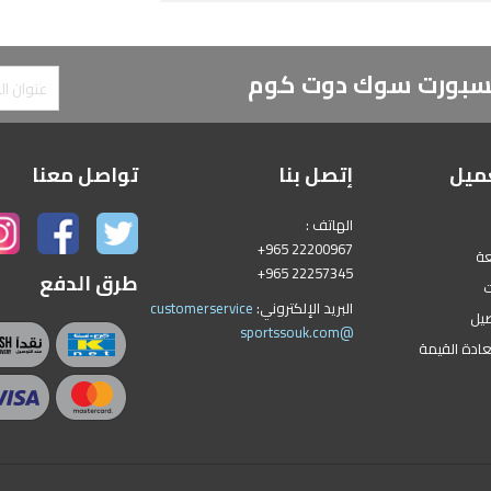
 لسبورت سوك دوت كوم
ميل
إتصل بنا
تواصل معنا
الهاتف :
+965 22200967
عة
+965 22257345
طرق الدفع
ت
البريد الإلكتروني:
customerservice
يل
@sportssouk.com
عادة القيمة