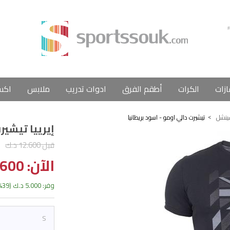
ازات
الكرات
أطقم الفرق
ادوات تدريب
ملابس
اكس
ينشل
تيشيرت دالي اومو - اسود بريطانيا
إيرييا تيشير
قبل 12.600 د.ك
الآن: 7.600 د.ك
وفر: 5.000 د.ك (39%)
S