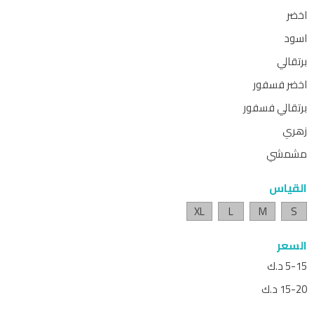
اخضر
اسود
برتقالي
اخضر فسفور
برتقالي فسفور
زهري
مشمشي
القياس
XL
L
M
S
السعر
5-15 د.ك
15-20 د.ك