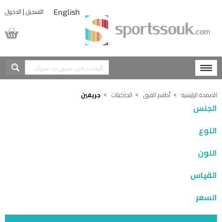
|
التسجيل
الدخول
English
المشتريات
الصفحة الرئيسية
أطقم الفرق
الجاكيتات
جريفين
الجنس
النوع
اللون
القياس
السعر