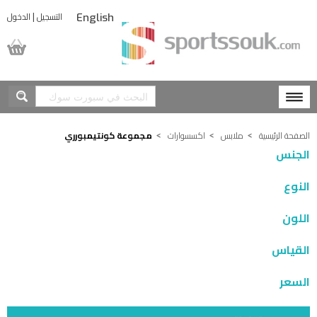
|
التسجيل
الدخول
English
المشتريات
الصفحة الرئيسية
ملابس
اكسسوارات
مجموعة كونتيمبورري
الجنس
النوع
اللون
القياس
السعر