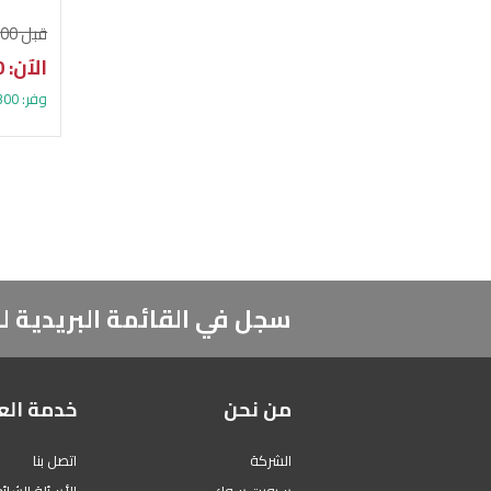
قبل 21.800 د.ك
الآن: 18.500 د.ك
وفر: 3.300 د.ك (15%)
سجل في القائمة البريدية
من نحن
خدمة الع
الشركة
اتصل بنا