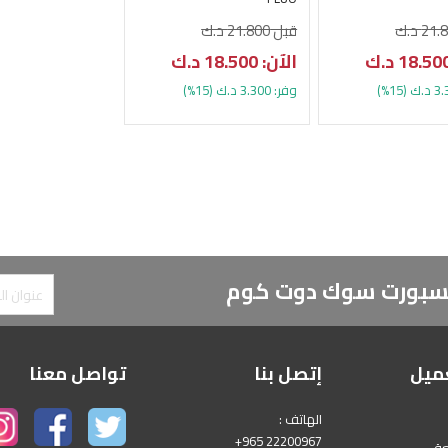
قبل 21.800 د.ك
الآن: 18.500 د.ك
وفر: 3.300 د.ك (15%)
 لسبورت سوك دوت كوم
ميل
إتصل بنا
تواصل معنا
الهاتف :
+965 22200967