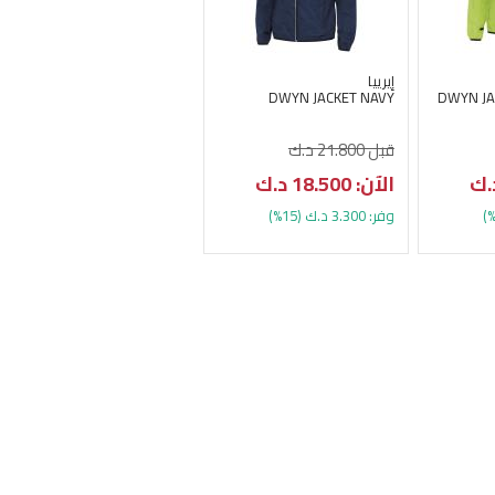
إيرييا
DWYN JACKET NAVY
DWYN JA
قبل 21.800 د.ك
الآن: 18.500 د.ك
وفر: 3.300 د.ك (15%)