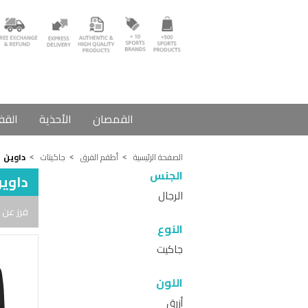
القمصان
الأحذية
القف
الصفحة الرئيسية
أطقم الفرق
جاكيتات
داوين
الجنس
داوي
الرجال
فرز عن 
النوع
جاكيت
اللون
أزرق