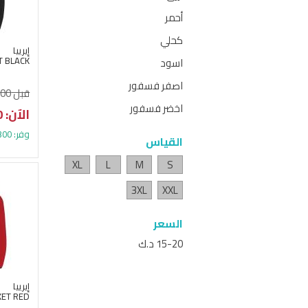
أحمر
كحلي
إيرييا
T BLACK
اسود
اصفر فسفور
قبل 21.800 د.ك
اخضر فسفور
الآن: 18.500 د.ك
وفر: 3.300 د.ك (15%)
القياس
XL
L
M
S
3XL
XXL
السعر
15-20 د.ك
إيرييا
KET RED