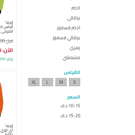
اخضر
برتقالي
إيرييا
الياس ا
اخضر فسفور
المرمى 
برتقالي فسفور
قبل 21.100 د.ك
زهري
الآن: 14.800 د.ك
مشمشي
وفر: 6.300 د.ك (29%)
القياس
XL
L
M
S
السعر
10-15 د.ك
15-20 د.ك
إيرييا
اي لوي 
برتقالي