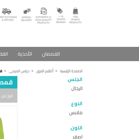
القمصان
الأحذية
القف
الصفحة الرئيسية
أطقم الفرق
حراس المرمى
ق
الجنس
قمصا
الرجال
فرز عن 
النوع
ملابس
اللون
اصفر