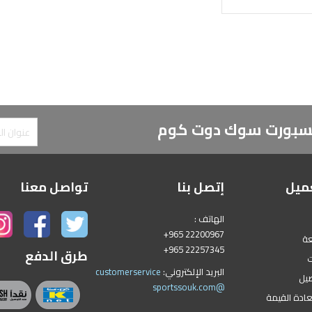
 لسبورت سوك دوت كوم
ميل
إتصل بنا
تواصل معنا
الهاتف :
+965 22200967
عة
+965 22257345
طرق الدفع
ت
البريد الإلكتروني:
customerservice
يل
@sportssouk.com
عادة القيمة