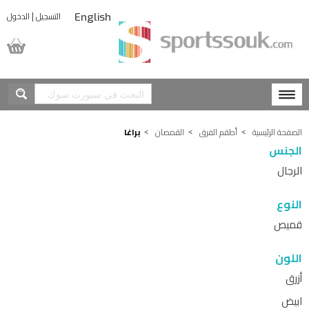
|
التسجيل
الدخول
English
المشتريات
الصفحة الرئيسية
أطقم الفرق
القمصان
براغا
الجنس
الرجال
النوع
قميص
اللون
أزرق
ابيض