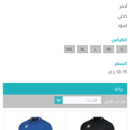
أحمر
كحلي
اسود
القياس
XXL
XL
L
M
S
السعر
10-15 د.ك
براغا
الأحدث
فرز عن طريق