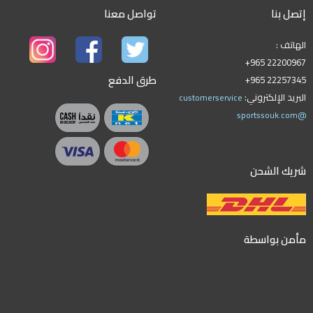
إتصل بنا
تواصل معنا
الهاتف :
+965 22200967
طرق الدفع
+965 22257345
البريد الإلكتروني:
customerservice
@sportssouk.com
شريك الشحن
مأمن بواسطة