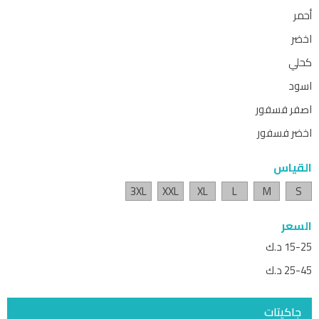
أحمر
اخضر
كحلي
اسود
اصفر فسفور
اخضر فسفور
القياس
3XL
XXL
XL
L
M
S
السعر
15-25 د.ك
25-45 د.ك
جاكيتات