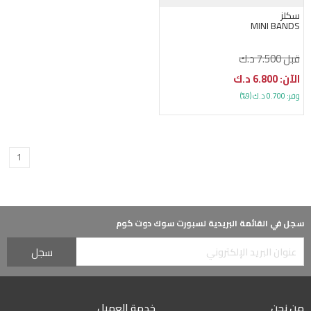
سكلز
MINI BANDS
قبل 7.500 د.ك
الآن: 6.800 د.ك
وفر: 0.700 د.ك (9%)
1
سجل في القائمة البريدية لسبورت سوك دوت كوم
من نحن
خدمة العميل