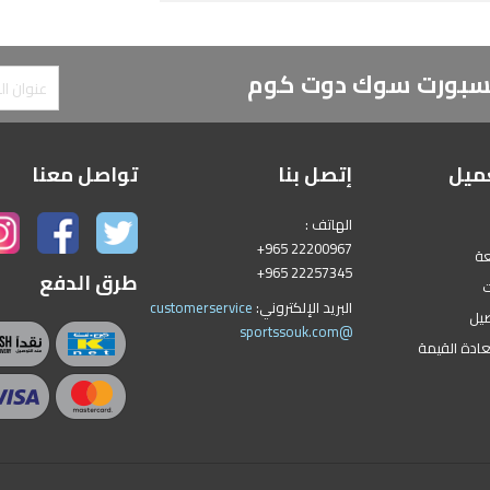
 لسبورت سوك دوت كوم
ميل
إتصل بنا
تواصل معنا
الهاتف :
+965 22200967
عة
+965 22257345
طرق الدفع
ت
البريد الإلكتروني:
customerservice
يل
@sportssouk.com
عادة القيمة