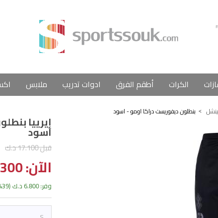
ازات
الكرات
أطقم الفرق
ادوات تدريب
ملابس
اكس
نشل
بنطلون ديفوريست دراكا اومو - اسود
إيرييا بنطلو
اسود
قبل 17.100 د.ك
الآن: 10.300 د.ك
وفر: 6.800 د.ك (39%)
S