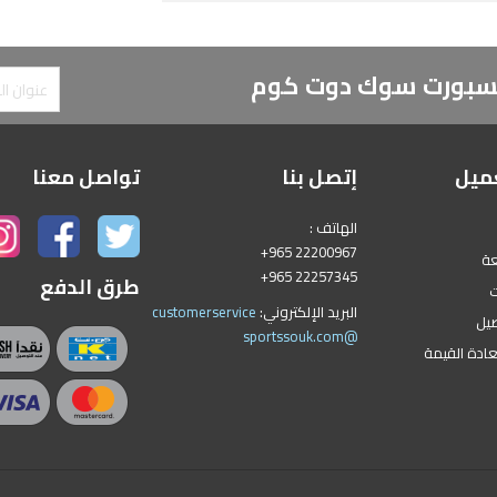
 لسبورت سوك دوت كوم
ميل
إتصل بنا
تواصل معنا
الهاتف :
+965 22200967
عة
+965 22257345
طرق الدفع
ت
البريد الإلكتروني:
customerservice
يل
@sportssouk.com
عادة القيمة