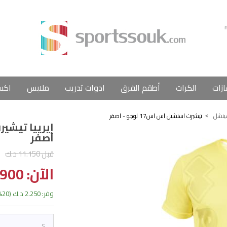
ازات
الكرات
أطقم الفرق
ادوات تدريب
ملابس
اكس
ينشل
تيشيرت اسنشيل اس اس17 لوجو - اصفر
اصفر
قبل 11.150 د.ك
الآن: 8.900 د.ك
وفر: 2.250 د.ك (20%)
S