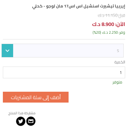
إيرييا تيشيرت اسنشيل اس اس17 مان لوجو - كحلي
قبل 11.150 د.ك
الآن: 8.900 د.ك
وفر: 2.250 د.ك (20%)
S
الكمية
متوفر